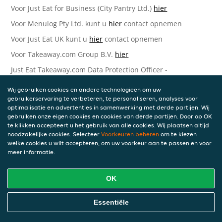
Voor Just Eat for Business (City Pantry Ltd.)
hier
Voor Menulog Pty Ltd. kunt u
hier
contact opnemen
Voor Just Eat UK kunt u
hier
contact opnemen
Voor Takeaway.com Group B.V.
hier
Just Eat Takeaway.com Data Protection Officer -
Takeaway.com Group B.V.
Wij gebruiken cookies en andere technologieën om uw
Piet Heinkade 61
gebruikerservaring te verbeteren, te personaliseren, analyses voor
1019 GM Amsterdam
optimalisatie en advertenties in samenwerking met derde partijen. Wij
Nederland
gebruiken onze eigen cookies en cookies van derde partijen. Door op OK
te klikken accepteert u het gebruik van alle cookies. Wij plaatsen altijd
Bijgewerkte versies van deze
noodzakelijke cookies. Selecteer
Voorkeuren beheren
om te kiezen
welke cookies u wilt accepteren, om uw voorkeur aan te passen en voor
Privacyverklaring
meer informatie.
Wij kunnen deze Verklaring van tijd tot tijd bijwerken als
OK
reactie op veranderende juridische, technische of zakelijke
ontwikkelingen. Wanneer wij onze Privacyverklaring
bijwerken, zullen wij passende maatregelen nemen om u
Essentiële
op de hoogte te brengen, in overeenstemming met het
belang van de wijzigingen die wij aanbrengen. Wanneer de